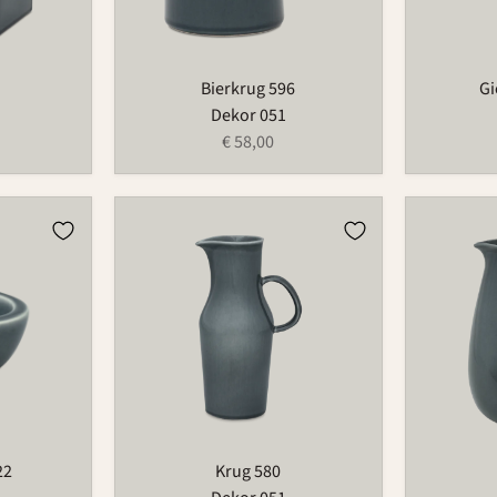
Bierkrug 596
Gi
Dekor 051
€ 58,00
Krug
Krug
580
1100
22
Krug 580