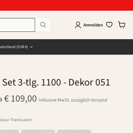
Anmelden
Warenk
anzeig
e
and
utschland
(EUR €)
Set 3-tlg. 1100
- Dekor 051
Aktueller Preis
€ 109,00
glicher Preis
0
inklusive MwSt. zuzüglich Versand
Glasur Transluzent