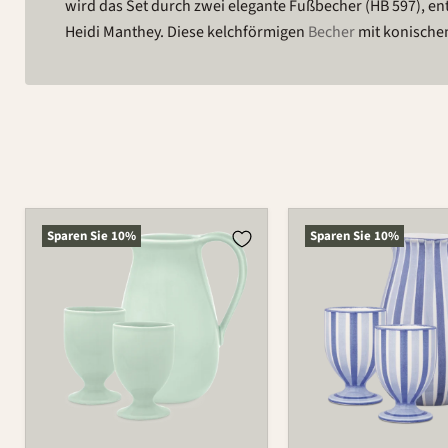
wird das Set durch zwei elegante Fußbecher (HB 597), en
Heidi Manthey. Diese kelchförmigen
Becher
mit konischem
Krug
Krug
Sparen Sie
10
%
Sparen Sie
10
%
Becher
Becher
Set
Set
3-
3-
tlg.
tlg.
1100
1100