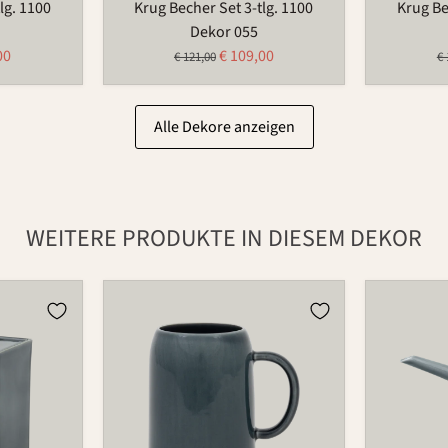
lg. 1100
Krug Becher Set 3-tlg. 1100
Krug Be
Dekor 055
ler
Aktueller
00
€ 109,00
Ursprünglicher
Ur
€ 121,00
€ 
Preis
Preis
Pr
Alle Dekore anzeigen
WEITERE PRODUKTE IN DIESEM DEKOR
Bierkrug
Gießkann
596
766A