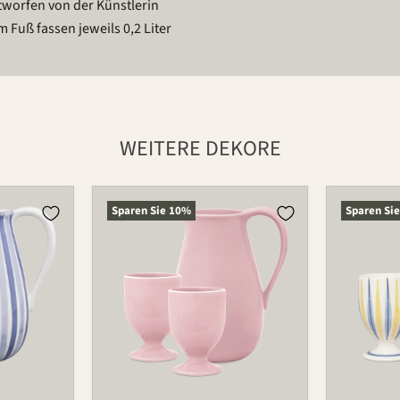
tworfen von der Künstlerin
 Fuß fassen jeweils 0,2 Liter
WEITERE DEKORE
Krug
Krug
Sparen Sie
10
%
Sparen Si
Becher
Becher
Set
Set
3-
3-
tlg.
tlg.
1100
1100