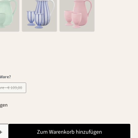
-Ware?
B-Ware - € 109,00
agen
Zum Warenkorb hinzufügen