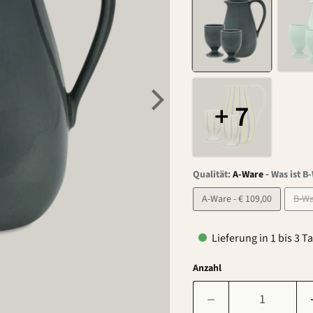
+ 7
-
Qualität:
A-Ware
Was ist B
A-Ware - € 109,00
Lieferung in 1 bis 3 T
Anzahl