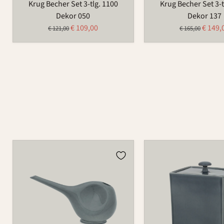
Krug Becher Set 3-tlg. 1100
Krug Becher Set 3-t
Dekor 050
Dekor 137
Aktueller
Aktuel
€ 109,00
€ 149,
Ursprünglicher
Ursprünglicher
€ 121,00
€ 165,00
Preis
Preis
Preis
Preis
Gießkanne
Dose
766
870