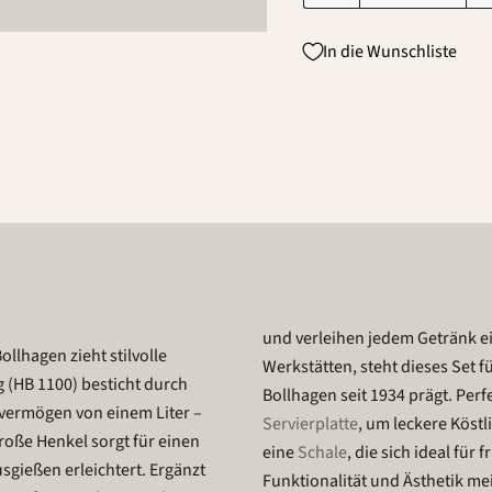
In die Wunschliste
und verleihen jedem Getränk ei
llhagen zieht stilvolle
Werkstätten, steht dieses Set 
 (HB 1100) besticht durch
Bollhagen seit 1934 prägt. Per
vermögen von einem Liter –
Servierplatte
, um leckere Köstl
große Henkel sorgt für einen
eine
Schale
, die sich ideal für
sgießen erleichtert. Ergänzt
Funktionalität und Ästhetik mei