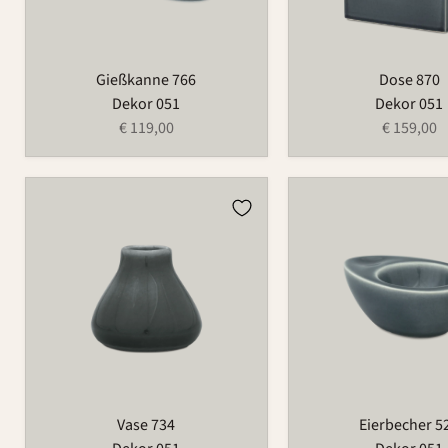
Gießkanne 766
Dose 870
Dekor 051
Dekor 051
€ 119,00
€ 159,00
Vase
Eierbecher
734
522
Vase 734
Eierbecher 5