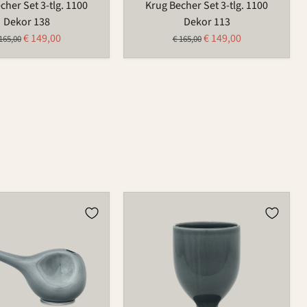
cher Set 3-tlg. 1100
Krug Becher Set 3-tlg. 1100
Dekor 138
Dekor 113
Aktueller
Aktueller
€ 149,00
€ 149,00
sprünglicher
Ursprünglicher
165,00
€ 165,00
Preis
Preis
eis
Preis
e
Becher
597