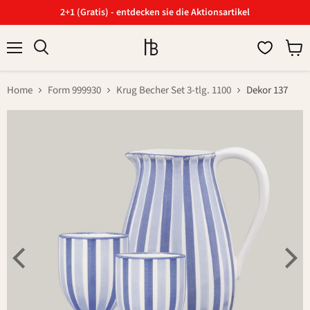
2+1 (Gratis) - entdecken sie die Aktionsartikel
Menü
Ware
Suchen
anzei
Home
Form 999930
Krug Becher Set 3-tlg. 1100
Dekor 137