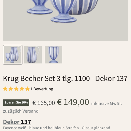
Krug Becher Set 3-tlg. 1100
- Dekor 137
1 Bewertung
Aktueller Preis
€ 149,00
Ursprünglicher Preis
€ 165,00
Sparen Sie
10
%
inklusive MwSt.
zuzüglich Versand
Dekor
137
Fayence weiß - blaue und hellblaue Streifen - Glasur glänzend