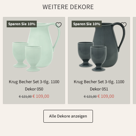
WEITERE DEKORE
Krug
Krug
Sparen Sie
10
%
Sparen Sie
10
%
Becher
Becher
Set
Set
3-
3-
tlg.
tlg.
1100
1100
Krug Becher Set 3-tlg. 1100
Krug Becher Set 3-tlg. 1100
Dekor 050
Dekor 051
Aktueller
Aktueller
€ 109,00
€ 109,00
Ursprünglicher
Ursprünglicher
€ 121,00
€ 121,00
Preis
Preis
Preis
Preis
Alle Dekore anzeigen