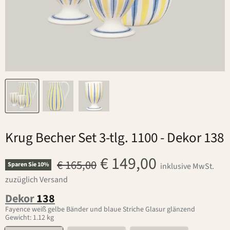
Krug Becher Set 3-tlg. 1100
- Dekor 138
Aktueller Preis
€ 149,00
Ursprünglicher Preis
€ 165,00
Sparen Sie
10
%
inklusive MwSt.
zuzüglich Versand
Dekor
138
Fayence weiß gelbe Bänder und blaue Striche Glasur glänzend
Gewicht: 1.12 kg