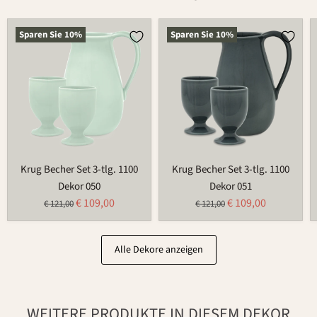
Krug
Krug
Sparen Sie
10
%
Sparen Sie
10
%
Becher
Becher
Set
Set
3-
3-
tlg.
tlg.
1100
1100
Krug Becher Set 3-tlg. 1100
Krug Becher Set 3-tlg. 1100
Dekor 050
Dekor 051
Aktueller
Aktueller
€ 109,00
€ 109,00
Ursprünglicher
Ursprünglicher
€ 121,00
€ 121,00
Preis
Preis
Preis
Preis
Alle Dekore anzeigen
WEITERE PRODUKTE IN DIESEM DEKOR