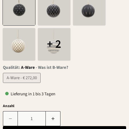
+ 2
Qualität:
A-Ware
-
Was ist B-Ware?
A-Ware - € 272,00
Lieferung in 1 bis 3 Tagen
Anzahl