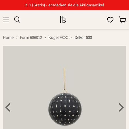
2+1 (Gratis) - entdecken sie die Aktionsartikel
Menü
Ware
Suchen
anzei
Home
Form 686012
Kugel 980C
Dekor 600