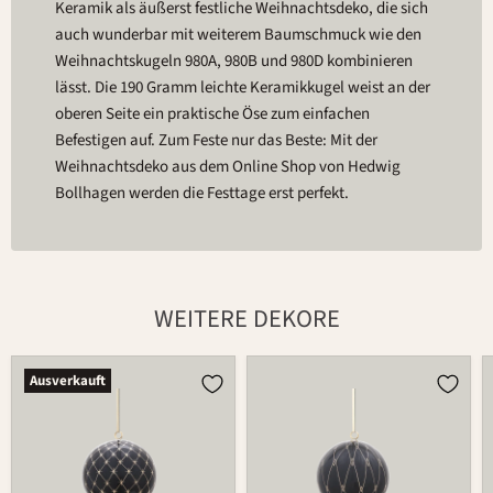
Keramik als äußerst festliche Weihnachtsdeko, die sich
auch wunderbar mit weiterem Baumschmuck wie den
Weihnachtskugeln 980A, 980B und 980D kombinieren
lässt. Die 190 Gramm leichte Keramikkugel weist an der
oberen Seite ein praktische Öse zum einfachen
Befestigen auf. Zum Feste nur das Beste: Mit der
Weihnachtsdeko aus dem Online Shop von Hedwig
Bollhagen werden die Festtage erst perfekt.
WEITERE DEKORE
Kugel
Kugel
Ausverkauft
980C
980C