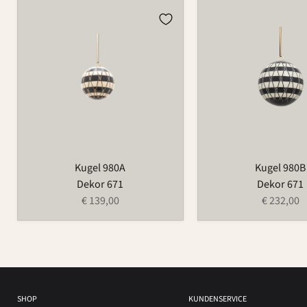
Kugel
Kugel
980A
980B
Kugel 980A
Kugel 980B
Dekor 671
Dekor 671
€ 139,00
€ 232,00
SHOP
KUNDENSERVICE