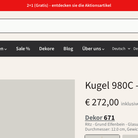
2+1 (Gratis) - entdecken sie die Aktionsartikel
Sprach
L
en
Sale %
Dekore
Blog
Über uns
Deutsch
De
Kugel 980C
-
€ 272,00
inklusi
Dekor
671
Ritz - Grund Elfenbein - Gla
Durchmesser: 12.0 cm, Gewich