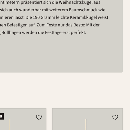
timetern präsentiert sich die Weihnachtskugel aus
ie sich auch wunderbar mit weiterem Baumschmuck wie
ieren lässt. Die 190 Gramm leichte Keramikkugel weist
en Befestigen auf. Zum Feste nur das Beste: Mit der
ollhagen werden die Festtage erst perfekt.
Kugel
ft
980C