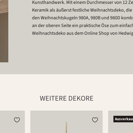
Kunsthandwerk. Mit einem Durchmesser von 12 Zen
Keramik als äußerst festliche Weihnachtsdeko, d
den Weihnachtskugeln 980A, 980B und 980D kombin
an der oberen Seite ein praktische Öse zum einfach
Weihnachtsdeko aus dem Online Shop von Hedwig B
WEITERE DEKORE
Kugel
Kugel
Ausverkau
980C
980C