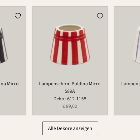
Lampenschirm
Lampens
Poldina
Poldina
Micro
Micro
589A
589A
na Micro
Lampenschirm Poldina Micro
Lampens
589A
Dekor 612-1158
€ 89,00
Alle Dekore anzeigen