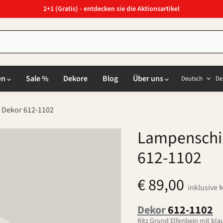
2+1 (Gratis) - entdecken sie die Aktionsartikel
Sprach
L
en
Sale %
Dekore
Blog
Über uns
Deutsch
De
Dekor 612-1102
Lampenschir
612-1102
€ 89,00
inklusive 
Dekor
612-1102
Ritz Grund Elfenbein mit bla