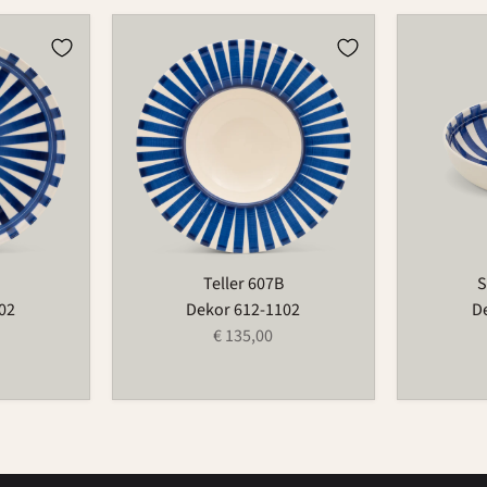
Teller
Schüssel
607B
503C
Teller 607B
S
02
Dekor 612-1102
D
€ 135,00