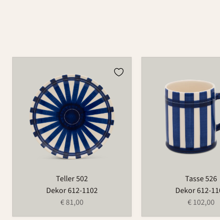
Teller
Tasse
502
526
Teller 502
Tasse 526
Dekor 612-1102
Dekor 612-11
€ 81,00
€ 102,00