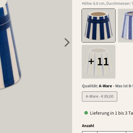
Höhe: 6.0 cm, Durchmesser: 7
+ 11
-
Qualität:
A-Ware
Was ist B
A-Ware - € 89,00
Lieferung in 1 bis 3 T
Anzahl