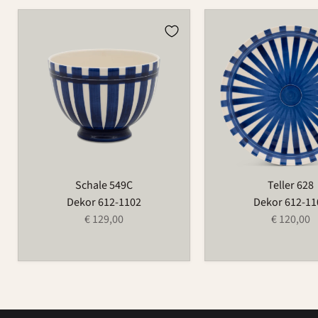
Schale
Teller
549C
628
Schale 549C
Teller 628
Dekor 612-1102
Dekor 612-11
€ 129,00
€ 120,00