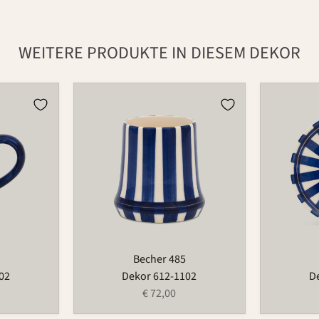
WEITERE PRODUKTE IN DIESEM DEKOR
Becher
Teller
485
1065
Becher 485
02
Dekor 612-1102
D
€ 72,00