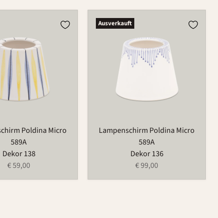
chirm
Lampenschirm
Ausverkauft
Poldina
Micro
589A
chirm Poldina Micro
Lampenschirm Poldina Micro
589A
589A
Dekor 138
Dekor 136
€ 59,00
€ 99,00