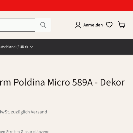
Anmelden
Warenk
anzeig
e
and
utschland
(EUR €)
m Poldina Micro 589A
- Dekor
MwSt. zuzüglich Versand
uen Streifen Glasur glänzend