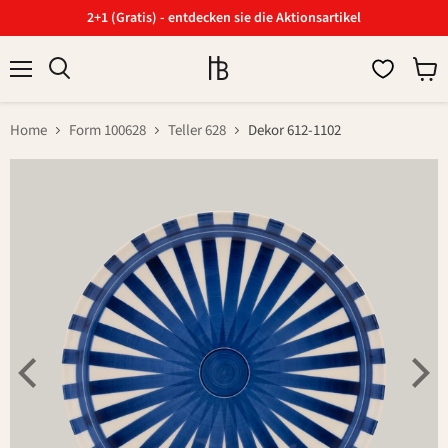
2+1 (Gratis) - entdecken sie die Aktionsartikel
Menü
Ware
Suchen
anzei
Home
Form 100628
Teller 628
Dekor 612-1102