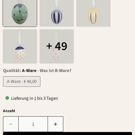
+ 49
Qualität:
A-Ware
-
Was ist B-Ware?
A-Ware - € 48,00
Lieferung in 1 bis 3 Tagen
Anzahl