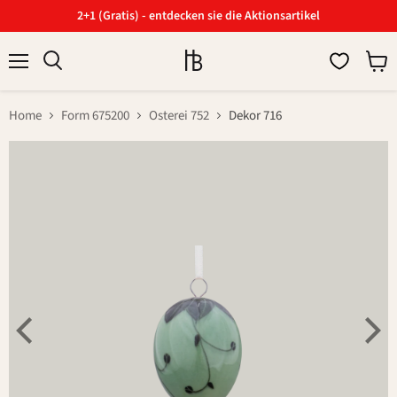
2+1 (Gratis) - entdecken sie die Aktionsartikel
Menü
Ware
Suchen
anzei
Home
Form 675200
Osterei 752
Dekor 716