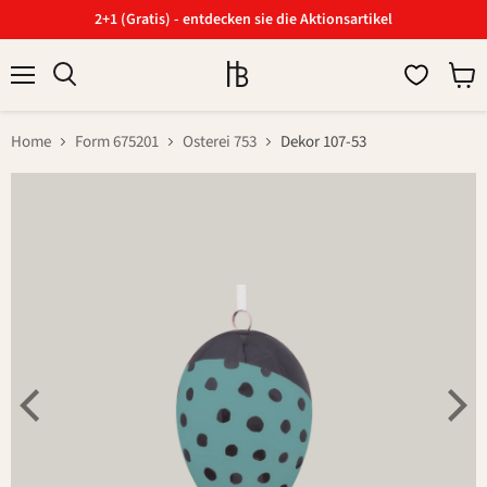
2+1 (Gratis) - entdecken sie die Aktionsartikel
Menü
Ware
Suchen
anzei
Home
Form 675201
Osterei 753
Dekor 107-53