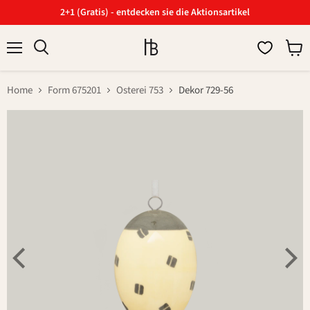
2+1 (Gratis) - entdecken sie die Aktionsartikel
Menü
Ware
Suchen
anzei
Home
Form 675201
Osterei 753
Dekor 729-56