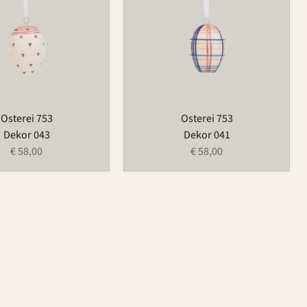
Osterei 753
Osterei 753
Dekor 043
Dekor 041
€ 58,00
€ 58,00