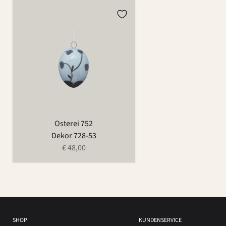
Osterei
752
Osterei 752
Dekor 728-53
€ 48,00
SHOP
KUNDENSERVICE