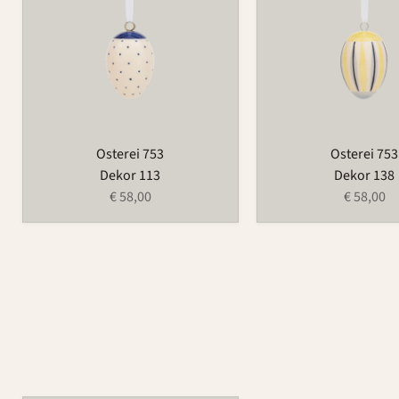
Osterei 753
Osterei 753
Dekor 113
Dekor 138
€ 58,00
€ 58,00