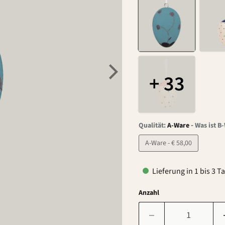
+ 33
-
Qualität:
A-Ware
Was ist B
A-Ware - € 58,00
Lieferung in 1 bis 3 T
Anzahl