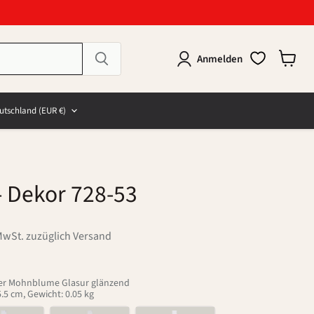
Anmelden
Warenk
anzeig
e
and
utschland
(EUR €)
- Dekor 728-53
MwSt. zuzüglich Versand
zer Mohnblume Glasur glänzend
.5 cm, Gewicht: 0.05 kg