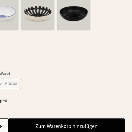
-Ware?
B-Ware - € 36,00
agen
Zum Warenkorb hinzufügen