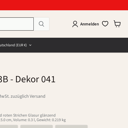
Anmelden
Warenk
anzeig
e
and
utschland
(EUR €)
3B
- Dekor 041
MwSt. zuzüglich Versand
d roten Strichen Glasur glänzend
.0 cm, Volume: 0.3 l, Gewicht: 0.219 kg