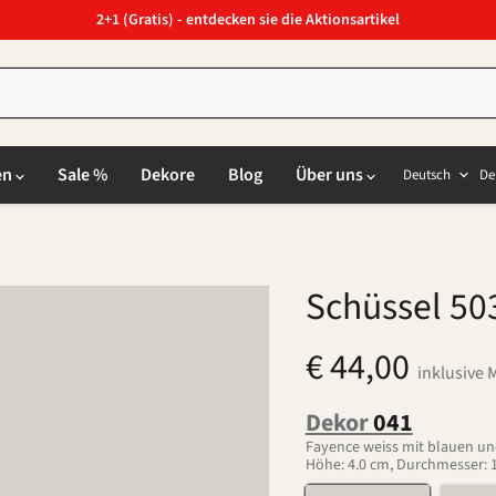
2+1 (Gratis) - entdecken sie die Aktionsartikel
Sprach
L
en
Sale %
Dekore
Blog
Über uns
Deutsch
De
Schüssel 50
€ 44,00
inklusive 
Dekor
041
Fayence weiss mit blauen un
Höhe: 4.0 cm, Durchmesser: 15