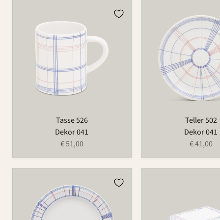
Tasse
Teller
526
502
Tasse 526
Teller 502
Dekor 041
Dekor 041
€ 51,00
€ 41,00
Teller
Butterdose
123
497B