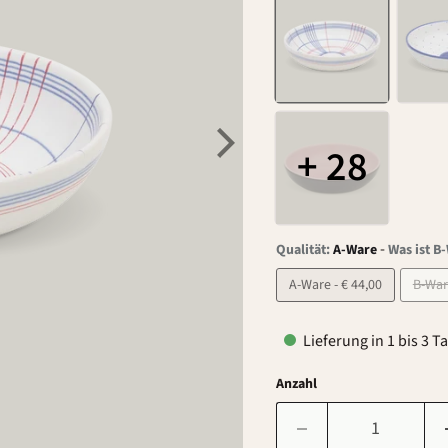
+ 28
-
Qualität:
A-Ware
Was ist B
A-Ware - € 44,00
Lieferung in 1 bis 3 T
Anzahl