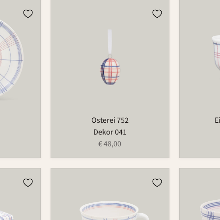
Osterei
Eierbeche
752
521
Osterei 752
E
Dekor 041
€ 48,00
Tasse
Schale
490
549B