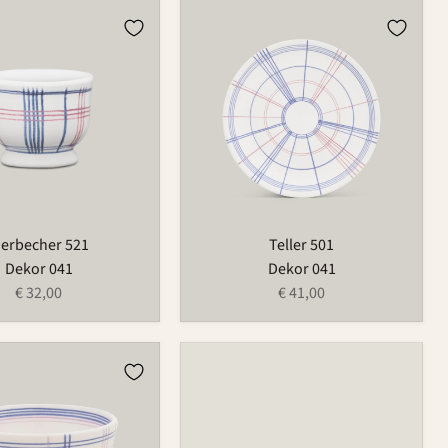
r
Teller
501
ierbecher 521
Teller 501
Dekor 041
Dekor 041
€ 32,00
€ 41,00