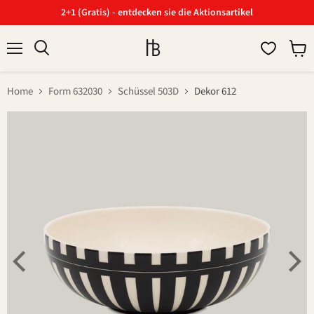
2+1 (Gratis) - entdecken sie die Aktionsartikel
Menü
Ware
Suchen
anzei
Home
Form 632030
Schüssel 503D
Dekor 612