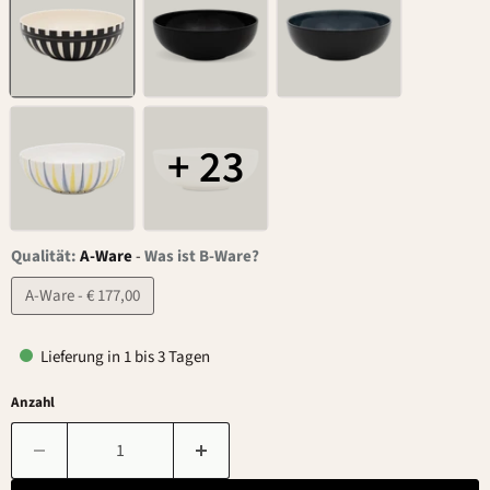
+ 23
Qualität:
A-Ware
-
Was ist B-Ware?
A-Ware - € 177,00
Lieferung in 1 bis 3 Tagen
Anzahl