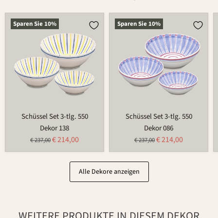
Schüssel
Schüssel
Sparen Sie
10
%
Sparen Sie
10
%
Set
Set
3-
3-
tlg.
tlg.
550
550
Schüssel Set 3-tlg. 550
Schüssel Set 3-tlg. 550
Dekor 138
Dekor 086
Aktueller
Aktueller
€ 214,00
€ 214,00
Ursprünglicher
Ursprünglicher
€ 237,00
€ 237,00
Preis
Preis
Preis
Preis
Alle Dekore anzeigen
WEITERE PRODUKTE IN DIESEM DEKOR