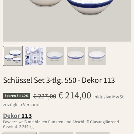
Schüssel Set 3-tlg. 550
- Dekor 113
Aktueller Preis
€ 214,00
Ursprünglicher Preis
€ 237,00
Sparen Sie
10
%
inklusive MwSt.
zuzüglich Versand
Dekor
113
Fayence weiß mit blauen Punkten und Abschluß Glasur glänzend
Gewicht: 2.249 kg