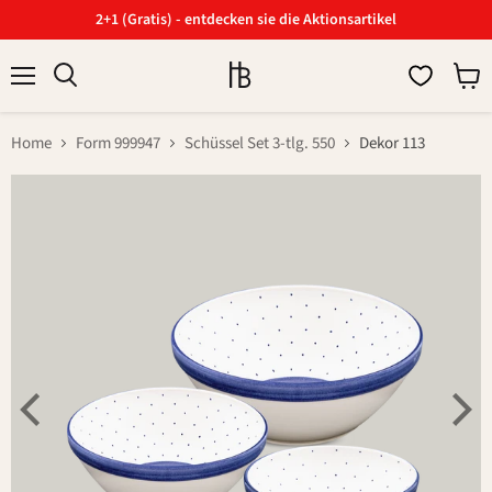
2+1 (Gratis) - entdecken sie die Aktionsartikel
Menü
Ware
Suchen
anzei
Home
Form 999947
Schüssel Set 3-tlg. 550
Dekor 113