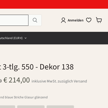
Anmelden
Warenk
anzeig
e
and
utschland
(EUR €)
 3-tlg. 550
- Dekor 138
Aktueller Preis
€ 214,00
glicher Preis
0
inklusive MwSt. zuzüglich Versand
nd blaue Striche Glasur glänzend