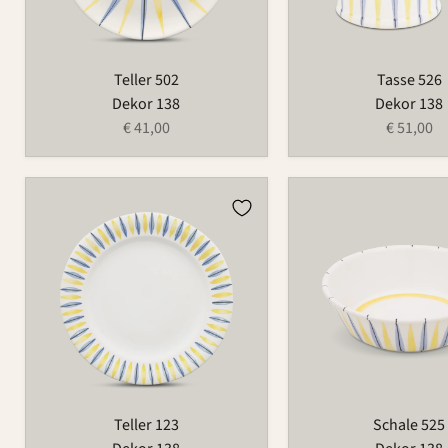
Teller 502
Tasse 526
Dekor 138
Dekor 138
€ 41,00
€ 51,00
Teller
Schale
123
525
Teller 123
Schale 525