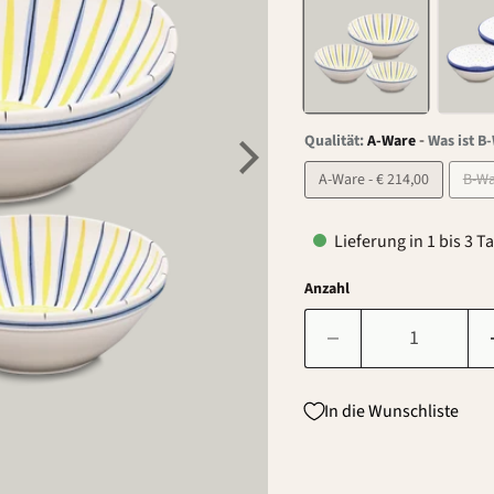
-
Qualität:
A-Ware
Was ist B
A-Ware - € 214,00
Lieferung in 1 bis 3 T
Anzahl
In die Wunschliste