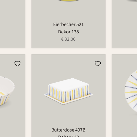
Eierbecher 521
Dekor 138
€ 32,00
Butterdose
Teller
497B
501
Butterdose 497B