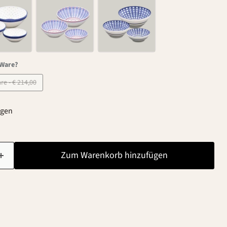
-Ware?
B-Ware - € 214,00
agen
Zum Warenkorb hinzufügen