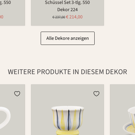
g. 550
Schüssel Set 3-tlg. 550
Dekor 224
ler
Aktueller
00
€ 214,00
Ursprünglicher
€ 237,00
Preis
Preis
Alle Dekore anzeigen
WEITERE PRODUKTE IN DIESEM DEKOR
Eierbecher
Tasse
521
490