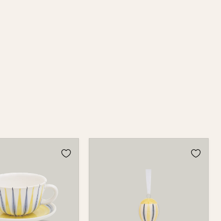
Osterei
752