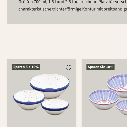
Größen 700 ml, 1,5 l und 2,5 l ausreichend Platz für versc
charakteristische trichterförmige Kontur mit breitbandi
Schüssel
Schüssel
Sparen Sie
10
%
Sparen Sie
10
%
Set
Set
3-
3-
tlg.
tlg.
550
550