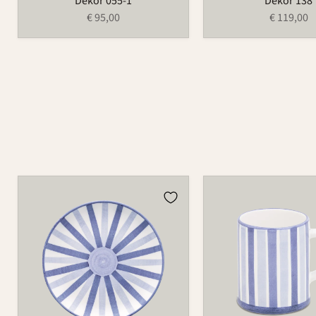
Dekor 055-1
Dekor 138
€ 95,00
€ 119,00
Teller
Tasse
502
526