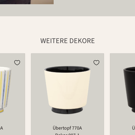
WEITERE DEKORE
Übertopf
Übertopf
770A
770A
0A
Übertopf 770A
Ü