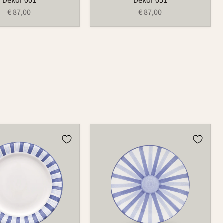
Dekor 001
Dekor 051
€ 87,00
€ 87,00
Teller
501