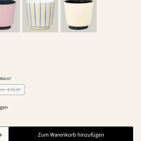
-Ware?
B-Ware - € 96,00
agen
Zum Warenkorb hinzufügen