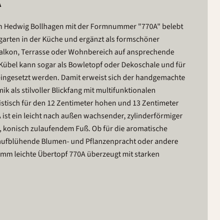
A
n Hedwig Bollhagen mit der Formnummer "770A" belebt
garten in der Küche und ergänzt als formschöner
alkon, Terrasse oder Wohnbereich auf ansprechende
e Kübel kann sogar als Bowletopf oder Dekoschale und für
eingesetzt werden. Damit erweist sich der handgemachte
k als stilvoller Blickfang mit multifunktionalen
istisch für den 12 Zentimeter hohen und 13 Zentimeter
 ist ein leicht nach außen wachsender, zylinderförmiger
, konisch zulaufendem Fuß. Ob für die aromatische
 aufblühende Blumen- und Pflanzenpracht oder andere
amm leichte Übertopf 770A überzeugt mit starken