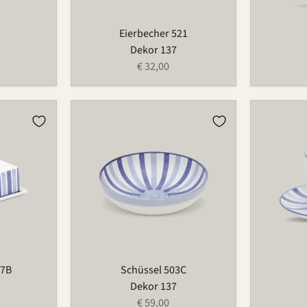
Eierbecher 521
Dekor 137
€ 32,00
Schüssel
Tasse
503C
573
97B
Schüssel 503C
Dekor 137
€ 59,00