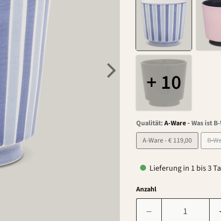
+ 10
-
Qualität:
A-Ware
Was ist B
A-Ware - € 119,00
Lieferung in 1 bis 3 T
Anzahl