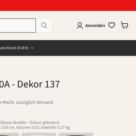
Anmelden
Warenk
anzeig
e
and
utschland
(EUR €)
70A
- Dekor 137
ve MwSt. zuzüglich Versand
lblaue Streifen - Glasur glänzend
3.0 cm, Volume: 0.8 l, Gewicht: 0.27 kg