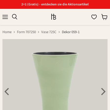
2+1 (Gratis) - entdecken sie die Aktionsartikel
Menü
Ware
Suchen
anzei
Home
Form 707250
Vase 725C
Dekor 059-1