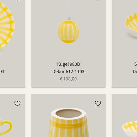
980B
503C
Kugel 980B
S
03
Dekor 612-1103
D
€ 198,00
Lampenschirm
Schüssel
Poldina
Cup
Pro
503D/0
589B