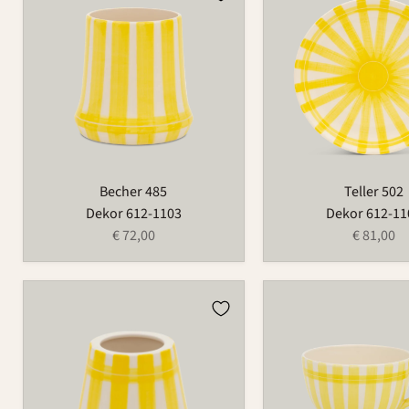
485
502
Becher 485
Teller 502
Dekor 612-1103
Dekor 612-11
€ 72,00
€ 81,00
Lampenschirm
Tasse
Poldina
549C
Micro
589A