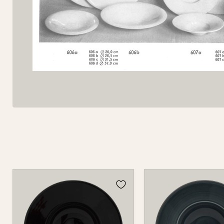
Teller
Teller
607B
607B