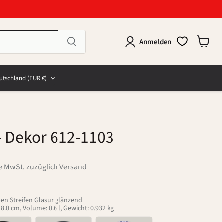
Anmelden
Warenk
anzeig
e
and
utschland
(EUR €)
- Dekor 612-1103
ve MwSt. zuzüglich Versand
ben Streifen Glasur glänzend
.0 cm, Volume: 0.6 l, Gewicht: 0.932 kg