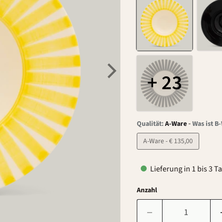
+ 23
-
Qualität:
A-Ware
Was ist B
A-Ware - € 135,00
Lieferung in 1 bis 3 T
Anzahl