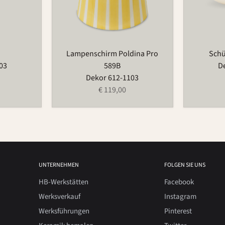
Lampenschirm Poldina Pro
Schü
03
589B
D
Dekor 612-1103
€ 119,00
UNTERNEHMEN
FOLGEN SIE UNS
HB-Werkstätten
Facebook
Werksverkauf
Instagram
Werksführungen
Pinterest