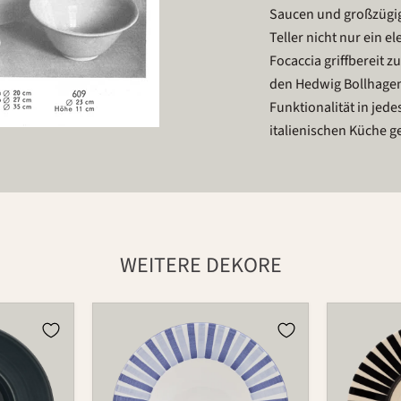
Saucen und großzügig
Teller nicht nur ein 
Focaccia griffbereit zu
den Hedwig Bollhagen 
Funktionalität in jed
italienischen Küche g
WEITERE DEKORE
Teller
Teller
607B
607B