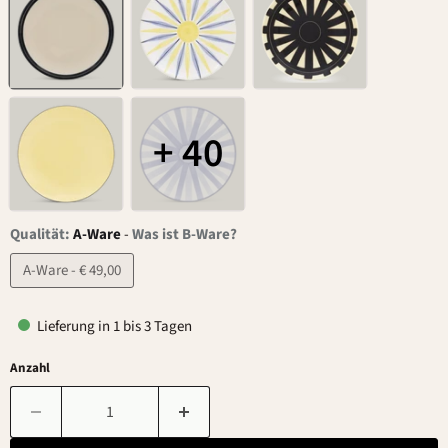
+ 40
Qualität:
A-Ware
-
Was ist B-Ware?
A-Ware - € 49,00
Lieferung in 1 bis 3 Tagen
Anzahl