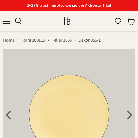
2+1 (Gratis) - entdecken sie die Aktionsartikel
Menü
Ware
Suchen
anzei
Home
Form 100115
Teller 1065
Dekor 056-1