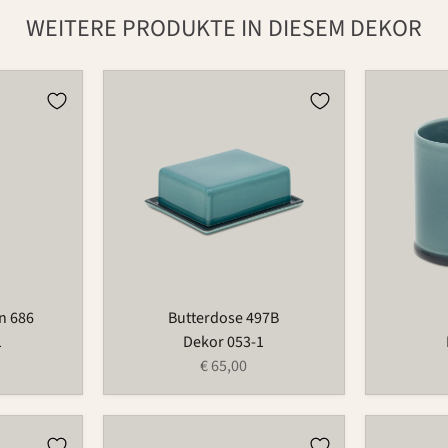
WEITERE PRODUKTE IN DIESEM DEKOR
Butterdose
Tasse
497B
526
n 686
Butterdose 497B
1
Dekor 053-1
€ 65,00
Schüssel
Tasse