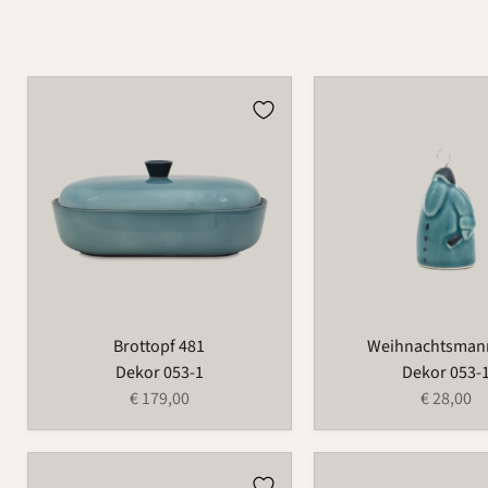
Brottopf
Weihnachtsmann
481
686
Brottopf 481
Weihnachtsman
Dekor 053-1
Dekor 053-
€ 179,00
€ 28,00
Vase
Butterdose