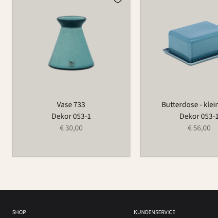
733
-
klein
497A
Vase 733
Butterdose - klei
Dekor 053-1
Dekor 053-
€ 30,00
€ 56,00
SHOP
KUNDENSERVICE