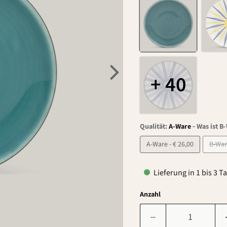
+ 40
-
Qualität:
A-Ware
Was ist B
A-Ware - € 26,00
Lieferung in 1 bis 3 T
Anzahl