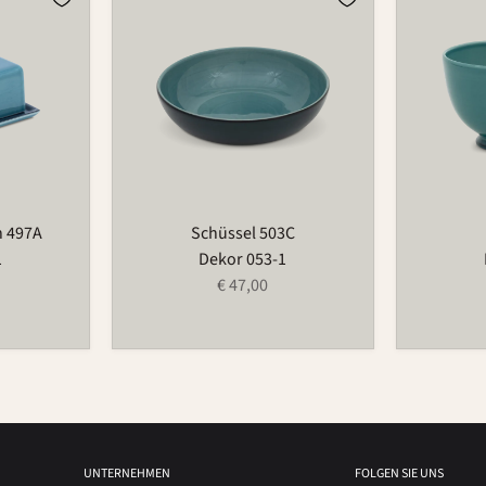
503C
549C
n 497A
Schüssel 503C
1
Dekor 053-1
€ 47,00
UNTERNEHMEN
FOLGEN SIE UNS