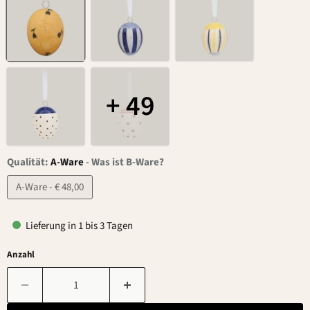
+ 49
Qualität:
A-Ware
-
Was ist B-Ware?
A-Ware - € 48,00
Lieferung in 1 bis 3 Tagen
Anzahl