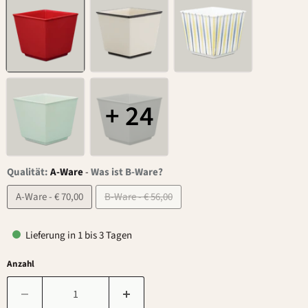
+ 24
Qualität:
A-Ware
-
Was ist B-Ware?
A-Ware - € 70,00
B-Ware - € 56,00
Lieferung in 1 bis 3 Tagen
Anzahl