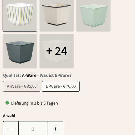
+ 24
Qualität:
A-Ware
-
Was ist B-Ware?
A-Ware - € 95,00
B-Ware - € 76,00
Lieferung in 1 bis 3 Tagen
Anzahl