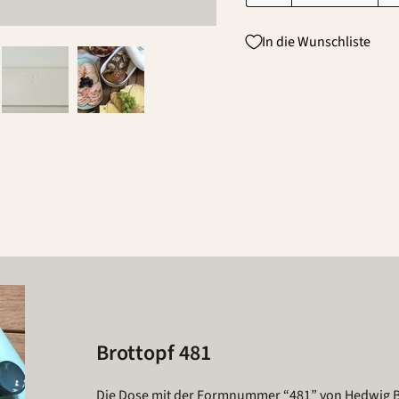
In die Wunschliste
Brottopf 481
Die Dose mit der Formnummer “481” von Hedwig Bol