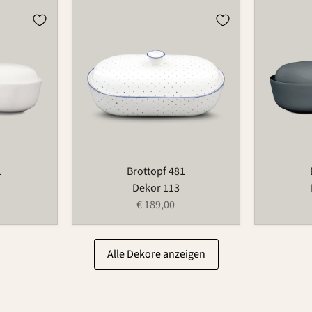
Brottopf
Brottopf
481
481
1
Brottopf 481
Dekor 113
€ 189,00
Alle Dekore anzeigen