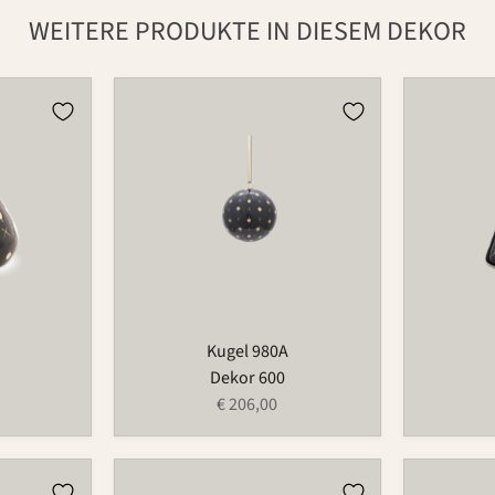
WEITERE PRODUKTE IN DIESEM DEKOR
Kugel
Vase
980A
733
Kugel 980A
Dekor 600
€ 206,00
Teller
Schälche