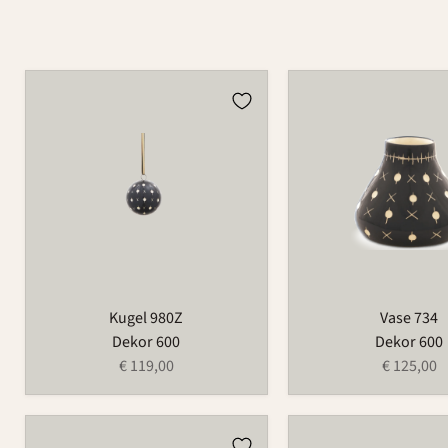
Kugel
Vase
980Z
734
Kugel 980Z
Vase 734
Dekor 600
Dekor 600
€ 119,00
€ 125,00
Teller
Teller