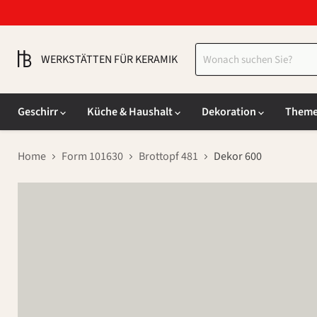
WERKSTÄTTEN FÜR KERAMIK
Geschirr
Küche & Haushalt
Dekoration
Them
Home
Form 101630
Brottopf 481
Dekor 600