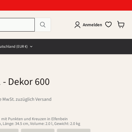
Anmelden
Warenk
anzeig
e
and
utschland
(EUR €)
1
- Dekor 600
ve MwSt. zuzüglich Versand
d mit Punkten und Kreuzen in Elfenbein
, Länge: 34.5 cm, Volume: 2.0 l, Gewicht: 2.0 kg