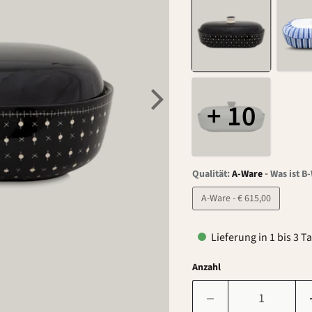
+ 10
-
Qualität:
A-Ware
Was ist B
A-Ware - € 615,00
Lieferung in 1 bis 3 T
Anzahl