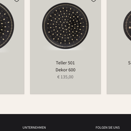
501
174
Teller 501
S
Dekor 600
€ 135,00
UNTERNEHMEN
FOLGEN SIE UNS