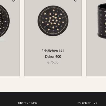
174
526
Schälchen 174
Dekor 600
€ 75,00
UNTERNEHMEN
FOLGEN SIE UNS