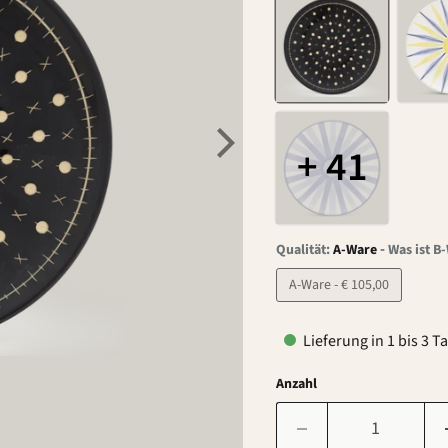
+ 41
-
Qualität:
A-Ware
Was ist B
A-Ware - € 105,00
Lieferung in 1 bis 3 T
Anzahl