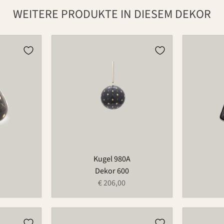
WEITERE PRODUKTE IN DIESEM DEKOR
Kugel
Vase
980A
733
Kugel 980A
Dekor 600
€ 206,00
Schälchen
Tasse