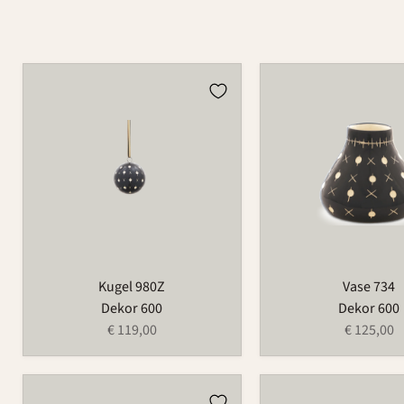
Kugel
Vase
980Z
734
Kugel 980Z
Vase 734
Dekor 600
Dekor 600
€ 119,00
€ 125,00
Teller
Teller