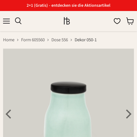
2+1 (Gratis) - entdecken sie die Aktionsartikel
Menü
Ware
Suchen
anzei
Home
Form 605560
Dose 556
Dekor 050-1