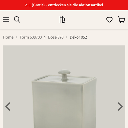
2+1 (Gratis) - entdecken sie die Aktionsartikel
Menü
Ware
Suchen
anzei
Home
Form 608700
Dose 870
Dekor 052