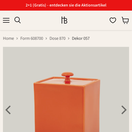
2+1 (Gratis) - entdecken sie die Aktionsartikel
Menü
Ware
Suchen
anzei
Home
Form 608700
Dose 870
Dekor 057