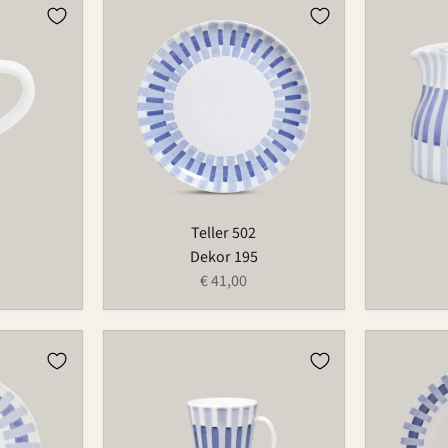
Teller
Kanne
502
572
Teller 502
Dekor 195
€ 41,00
Tasse
Teller
572
123