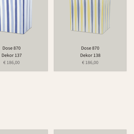
Dose 870
Dose 870
Dekor 137
Dekor 138
€ 186,00
€ 186,00