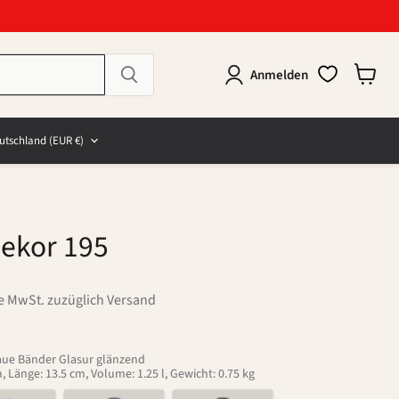
Anmelden
Warenk
anzeig
e
and
utschland
(EUR €)
Dekor 195
ve MwSt. zuzüglich Versand
aue Bänder Glasur glänzend
, Länge: 13.5 cm, Volume: 1.25 l, Gewicht: 0.75 kg