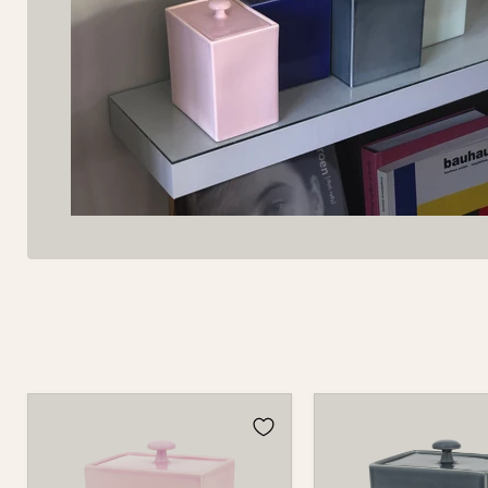
Dose
Dose
870
870