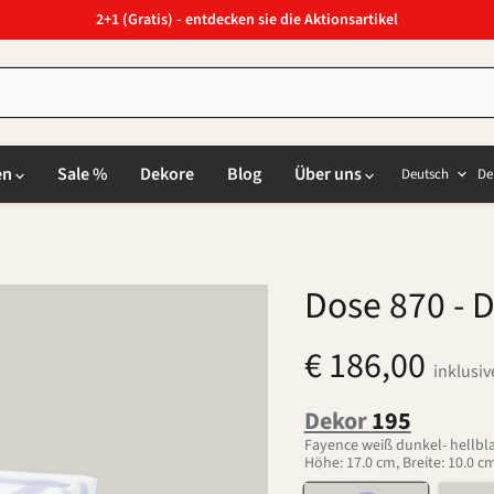
2+1 (Gratis) - entdecken sie die Aktionsartikel
Sprach
L
en
Sale %
Dekore
Blog
Über uns
Deutsch
De
Dose 870
- 
€ 186,00
inklusi
Dekor
195
Fayence weiß dunkel- hellbl
Höhe: 17.0 cm, Breite: 10.0 cm