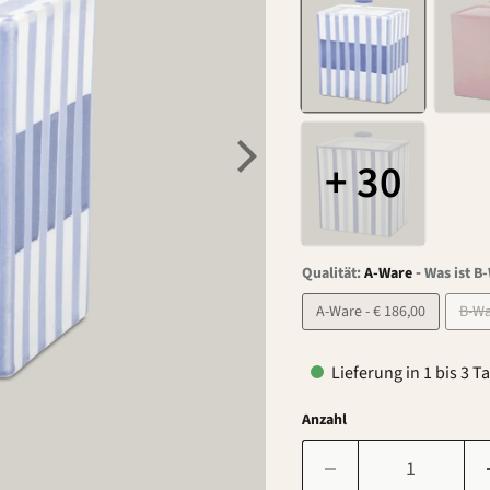
+ 30
-
Qualität:
A-Ware
Was ist B
A-Ware - € 186,00
Lieferung in 1 bis 3 T
Anzahl