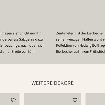
hagen sieht nicht nur Ihr
 breit, sondern gehört mit
underbar als Salzgefäß dazu
wichten in der keramischen
der bauchige, nach oben sich
inder fein, macht sich dieser
 einer Breite von fünf
Eierbecher auf Ihrem Frühstück
WEITERE DEKORE
Eierbecher
Eierbeche
521
521