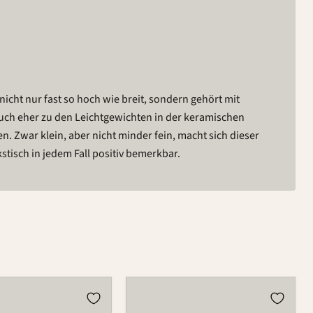
stisch in jedem Fall positiv bemerkbar.
r
Eierbecher
521