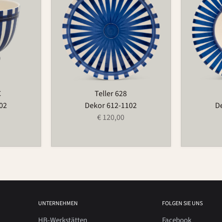
C
Teller 628
02
Dekor 612-1102
D
€ 120,00
UNTERNEHMEN
FOLGEN SIE UNS
HB-Werkstätten
Facebook