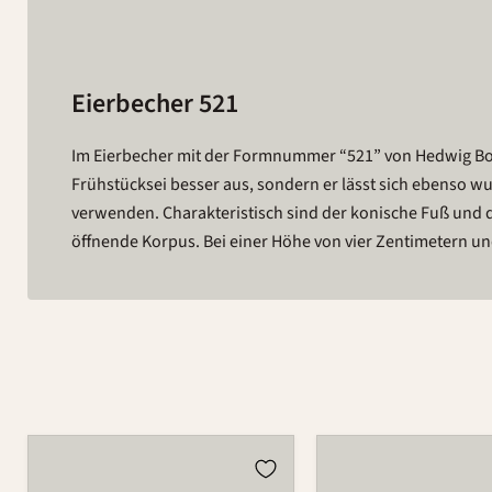
Eierbecher 521
Im Eierbecher mit der Formnummer “521” von Hedwig Boll
Zentimetern ist der Eierbecher nicht nur fast so hoch wie
Frühstücksei besser aus, sondern er lässt sich ebenso w
seinen winzigen Maßen wohl auch eher zu den Leichtge
verwenden. Charakteristisch sind der konische Fuß und 
Kollektion von Hedwig Bollhagen. Zwar klein, aber nicht m
öffnende Korpus. Bei einer Höhe von vier Zentimetern und
Eierbecher
Eierbecher
521
521