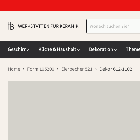
WERKSTÄTTEN FÜR KERAMIK
Geschirr
Küche & Haushalt
Dekoration
Them
Home
Form 105200
Eierbecher 521
Dekor 612-1102