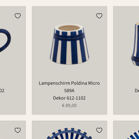
Lampenschirm
Becher
Poldina
485
Micro
589A
Lampenschirm Poldina Micro
02
589A
D
Dekor 612-1102
€ 89,00
Teller
Teller
628
607B