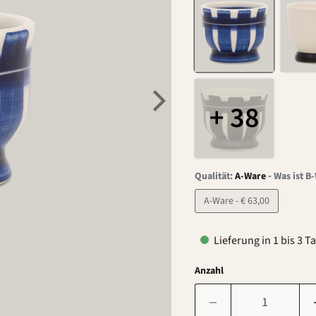
+ 38
-
Qualität:
A-Ware
Was ist B
A-Ware - € 63,00
Lieferung in 1 bis 3 T
Anzahl