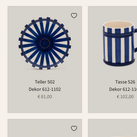
Teller
Tasse
502
526
Teller 502
Tasse 526
Dekor 612-1102
Dekor 612-11
€ 81,00
€ 102,00
Kugel
Schale
980B
549C