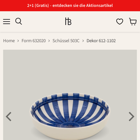
2+1 (Gratis) - entdecken sie die Aktionsartikel
Menü
Ware
Suchen
anzei
Home
Form 632020
Schüssel 503C
Dekor 612-1102