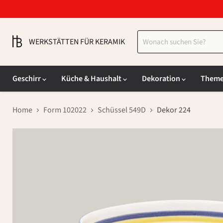
WERKSTÄTTEN FÜR KERAMIK
Geschirr
Küche & Haushalt
Dekoration
Them
Home
Form 102022
Schüssel 549D
Dekor 224