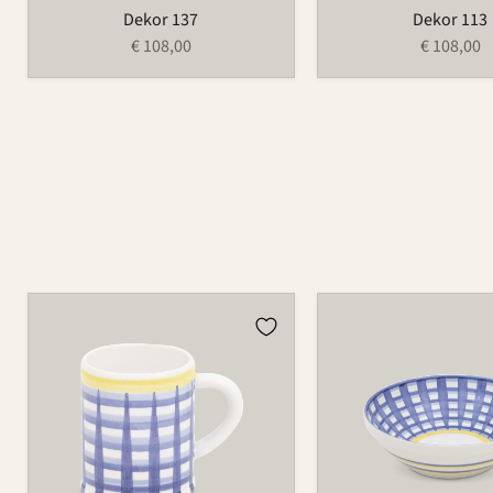
Dekor 137
Dekor 113
€ 108,00
€ 108,00
Tasse
Schüssel
526
550A