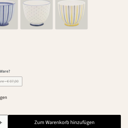
-Ware?
B-Ware - € 87,00
agen
Zum Warenkorb hinzufügen