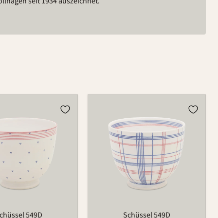
ollhagen seit 1934 auszeichnet.
Schüssel
549D
chüssel 549D
Schüssel 549D