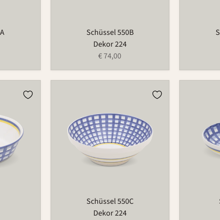
0A
Schüssel 550B
S
Dekor 224
€ 74,00
Schüssel
Schale
550C
503A
Schüssel 550C
Dekor 224