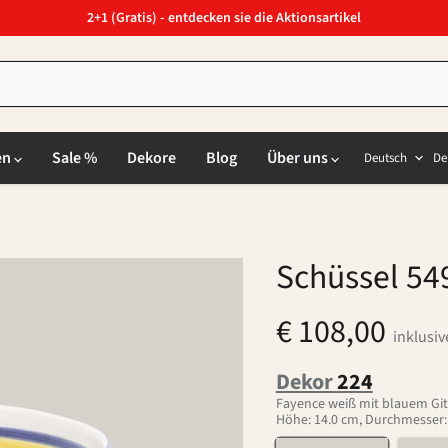
2+1 (Gratis) - entdecken sie die Aktionsartikel
Sprach
L
en
Sale %
Dekore
Blog
Über uns
Deutsch
De
Schüssel 54
€ 108,00
inklusi
Dekor
224
Fayence weiß mit blauem Git
Höhe: 14.0 cm, Durchmesser: 1