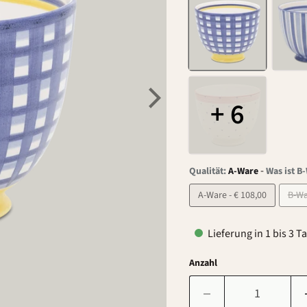
+ 6
-
Qualität:
A-Ware
Was ist B
A-Ware - € 108,00
Lieferung in 1 bis 3 T
Anzahl