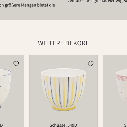
zeitloses Design, das Hedwig B
och größere Mengen bietet die
WEITERE DEKORE
Schüssel
Schüssel
549D
549D
9D
Schüssel 549D
S