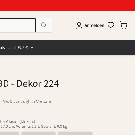
Anmelden
Warenk
anzeig
e
and
utschland
(EUR €)
9D
- Dekor 224
ve MwSt. zuzüglich Versand
ter Glasur glänzend
7.0 cm, Volume: 1.5 l, Gewicht: 0.8 kg