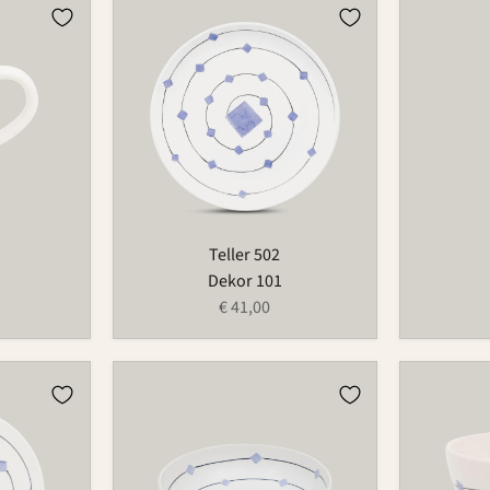
Teller
Osterei
502
753
Teller 502
Dekor 101
€ 41,00
Schüssel
Schale
503C
549B