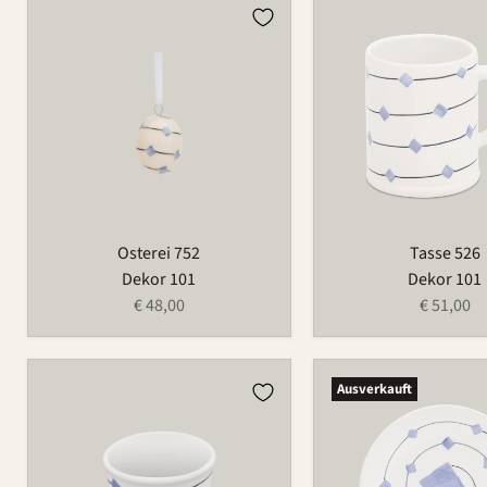
Osterei
Tasse
752
526
Osterei 752
Tasse 526
Dekor 101
Dekor 101
€ 48,00
€ 51,00
Eierbecher
Teller
Ausverkauft
521
1065