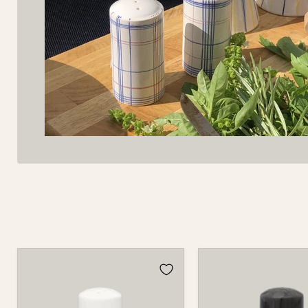
Streuer
Streuer
523
523