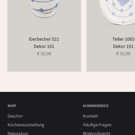
Eierbecher 521
Teller 1065
Dekor 101
Dekor 101
€ 32,00
€ 32,00
SHOP
KUNDENSERVICE
Geschirr
Kontakt
Küchenausstattung
Häufige Fragen
Dekoration
Widerrufsrecht