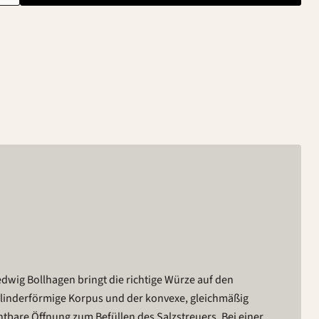
wig Bollhagen bringt die richtige Würze auf den
zylinderförmige Korpus und der konvexe, gleichmäßig
chtbare Öffnung zum Befüllen des Salzstreuers. Bei einer