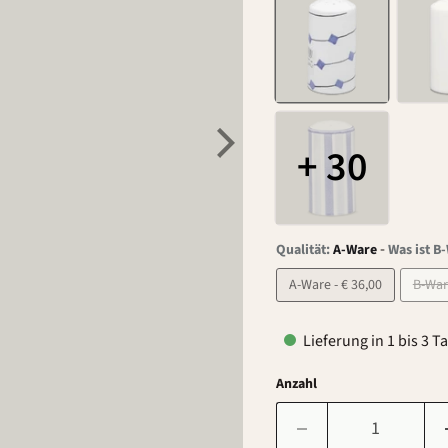
+ 30
-
Qualität:
A-Ware
Was ist B
A-Ware - € 36,00
Lieferung in 1 bis 3 T
Anzahl