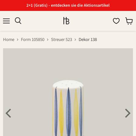
2+1 (Gratis) - entdecken sie die Aktionsartikel
Menü
Ware
Suchen
anzei
Home
Form 105850
Streuer 523
Dekor 138