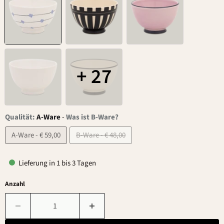
+ 27
Qualität:
A-Ware
-
Was ist B-Ware?
A-Ware - € 59,00
B-Ware - € 48,00
Lieferung in 1 bis 3 Tagen
Anzahl