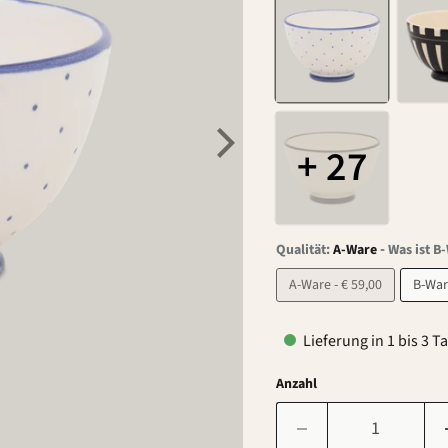
+ 27
-
Qualität:
A-Ware
Was ist B
A-Ware - € 59,00
Lieferung in 1 bis 3 T
Anzahl