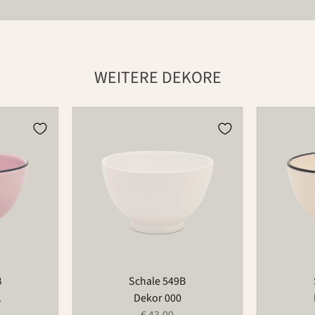
WEITERE DEKORE
Schale
Schale
549B
549B
B
Schale 549B
1
Dekor 000
€ 43,00