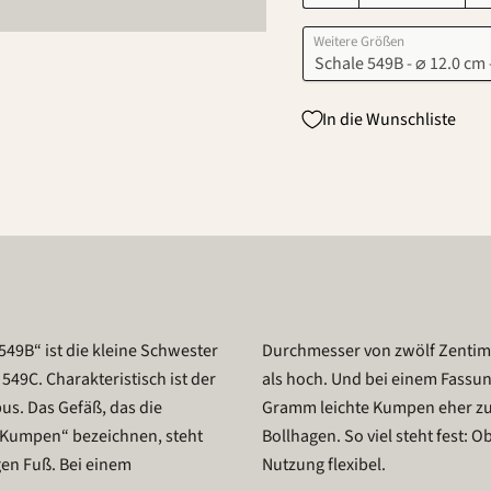
Weitere Größen
In die Wunschliste
49B“ ist die kleine Schwester
imeter hohe Schale mehr breit
49C. Charakteristisch ist der
Viertelliter gehört der 220
s. Das Gefäß, das die
 Sortiment von Hedwig
 „Kumpen“ bezeichnen, steht
ott, diese Schale ist in der
en Fuß. Bei einem
Nutzung flexibel.