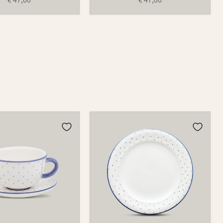
Teller
123