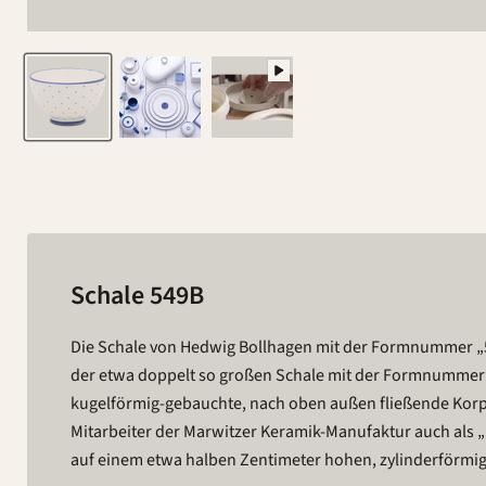
Schale 549B
Die Schale von Hedwig Bollhagen mit der Formnummer „5
Durchmesser von zwölf Zentimetern ist die sieben Zent
der etwa doppelt so großen Schale mit der Formnummer 5
als hoch. Und bei einem Fassungsvermögen von einem 
kugelförmig-gebauchte, nach oben außen fließende Korpu
Gramm leichte Kumpen eher zu den kleinen Schalen im
Mitarbeiter der Marwitzer Keramik-Manufaktur auch als
Bollhagen. So viel steht fest: Ob Müsli, Suppe oder Komp
auf einem etwa halben Zentimeter hohen, zylinderförmig