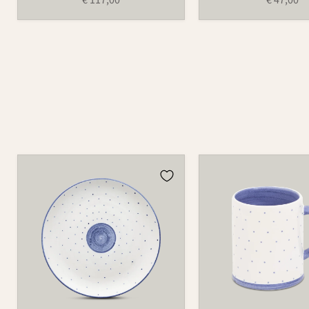
Teller
Tasse
502
526