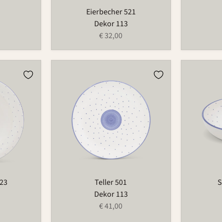
Eierbecher 521
Dekor 113
€ 32,00
Teller
Schüssel
501
503C
223
Teller 501
S
Dekor 113
€ 41,00