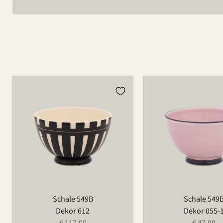
Schale
Schale
549B
549B
Schale 549B
Schale 549
Dekor 612
Dekor 055-
€ 117,00
€ 47,00