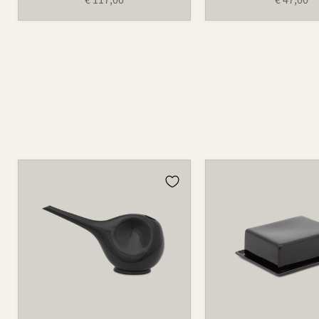
Gießkanne
Butterdose
766
497B