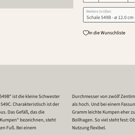
Weitere Größen
In die Wunschliste
49B“ ist die kleine Schwester
imeter hohe Schale mehr breit
49C. Charakteristisch ist der
Viertelliter gehört der 220
s. Das Gefäß, das die
 Sortiment von Hedwig
 „Kumpen“ bezeichnen, steht
ott, diese Schale ist in der
en Fuß. Bei einem
Nutzung flexibel.