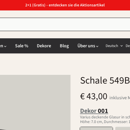
2+1 (Gratis) - entdecken sie die Aktionsartikel
Sprach
L
en
Sale %
Dekore
Blog
Über uns
Deutsch
De
Schale 549B
€ 43,00
inklusive 
Dekor
001
Varius deckende Glasur in s
Höhe: 7.0 cm, Durchmesser: 12