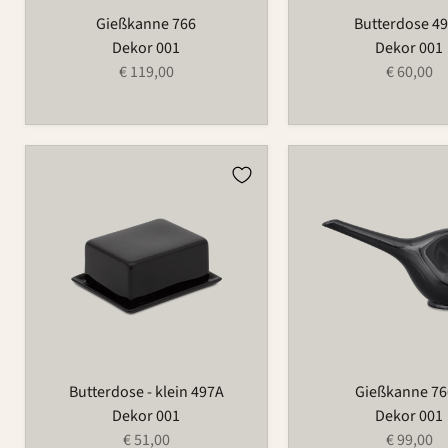
Gießkanne 766
Butterdose 4
Dekor 001
Dekor 001
€ 119,00
€ 60,00
Butterdose
Gießkanne
-
766A
klein
497A
Butterdose - klein 497A
Gießkanne 7
Dekor 001
Dekor 001
€ 51,00
€ 99,00