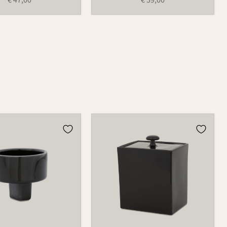
lter
Dose
870
ng