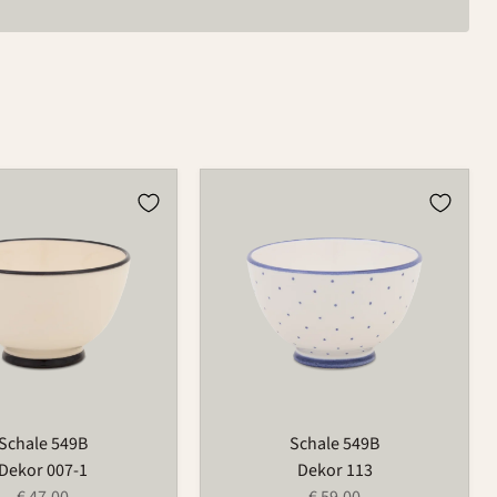
Schale
549B
Schale 549B
Schale 549B
Dekor 007-1
Dekor 113
€ 47,00
€ 59,00