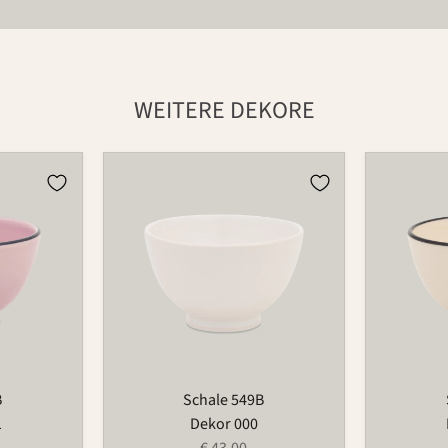
WEITERE DEKORE
Schale
Schale
549B
549B
B
Schale 549B
1
Dekor 000
€ 43,00