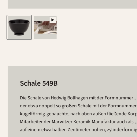
Schale 549B
Die Schale von Hedwig Bollhagen mit der Formnummer „5
Durchmesser von zwölf Zentimetern ist die sieben Zent
der etwa doppelt so großen Schale mit der Formnummer 5
als hoch. Und bei einem Fassungsvermögen von einem 
kugelförmig-gebauchte, nach oben außen fließende Korpu
Gramm leichte Kumpen eher zu den kleinen Schalen im
Mitarbeiter der Marwitzer Keramik-Manufaktur auch als
Bollhagen. So viel steht fest: Ob Müsli, Suppe oder Komp
auf einem etwa halben Zentimeter hohen, zylinderförmig