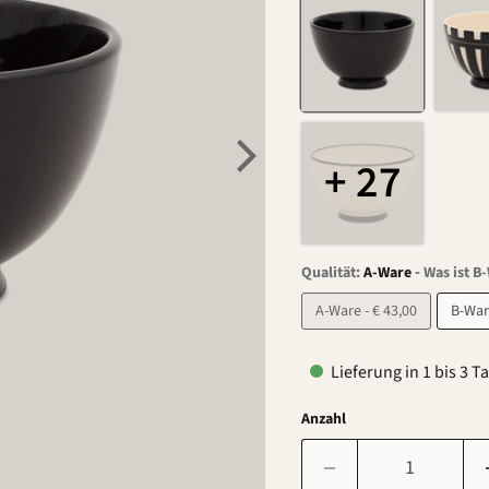
+ 27
-
Qualität:
A-Ware
Was ist B
A-Ware - € 43,00
Lieferung in 1 bis 3 T
Anzahl