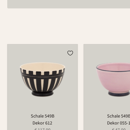
Schale
Schale
549B
549B
Schale 549B
Schale 549
Dekor 612
Dekor 055-
€ 117,00
€ 47,00