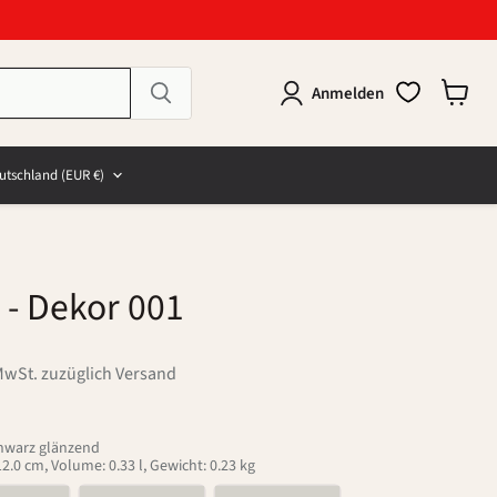
Anmelden
Warenk
anzeig
e
and
utschland
(EUR €)
- Dekor 001
MwSt. zuzüglich Versand
chwarz glänzend
.0 cm, Volume: 0.33 l, Gewicht: 0.23 kg