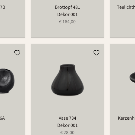
97B
Brottopf 481
Teelicht
Dekor 001
€ 164,00
Vase
Kerzenhal
734
für
Blumenri
209
66A
Vase 734
Kerzenha
Dekor 001
€ 28,00