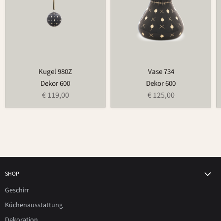
Kugel 980Z
Vase 734
Dekor 600
Dekor 600
€ 119,00
€ 125,00
SHOP
Geschirr
Küchenausstattung
Dekoration