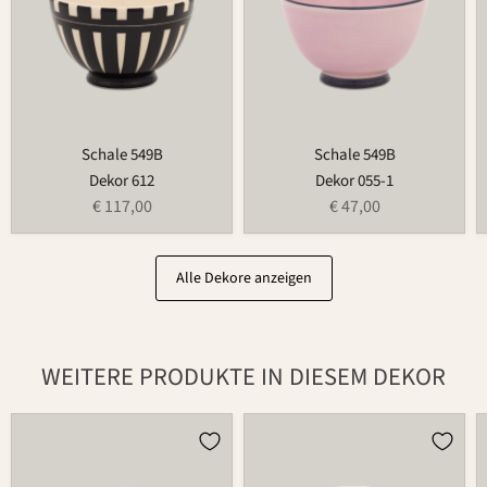
Schale 549B
Schale 549B
Dekor 612
Dekor 055-1
€ 117,00
€ 47,00
Alle Dekore anzeigen
WEITERE PRODUKTE IN DIESEM DEKOR
Kerzenhalter
Blumenring
für
735B
Blumenring
209