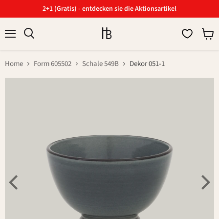
2+1 (Gratis) - entdecken sie die Aktionsartikel
Menü
Ware
Suchen
anzei
Home
Form 605502
Schale 549B
Dekor 051-1