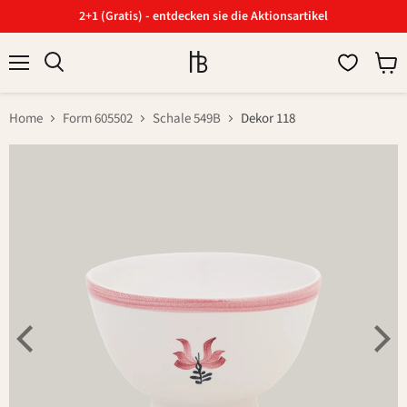
2+1 (Gratis) - entdecken sie die Aktionsartikel
Menü
Ware
Suchen
anzei
Home
Form 605502
Schale 549B
Dekor 118