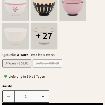
+ 27
Qualität:
A-Ware
-
Was ist B-Ware?
A-Ware - € 59,00
B-Ware - € 48,00
Lieferung in 1 bis 3 Tagen
Anzahl