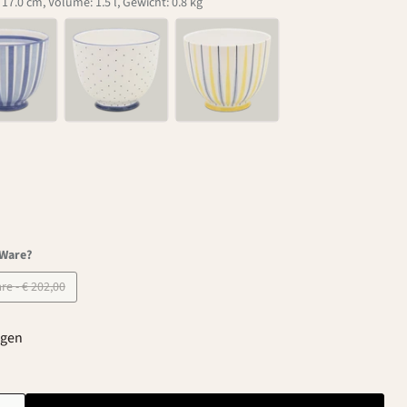
7.0 cm, Volume: 1.5 l, Gewicht: 0.8 kg
-Ware?
B-Ware - € 202,00
agen