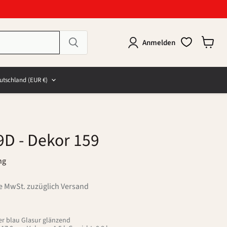
Anmelden
Warenk
anzeig
e
and
utschland
(EUR €)
9D
- Dekor 159
ng
ve MwSt. zuzüglich Versand
r blau Glasur glänzend