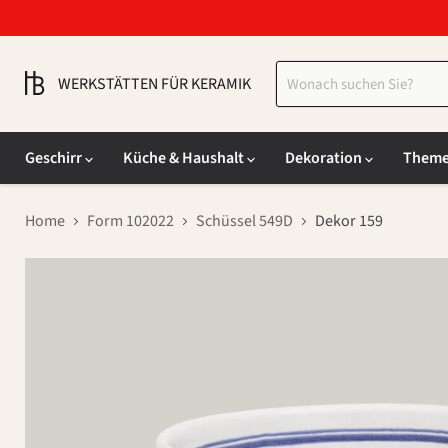
WERKSTÄTTEN FÜR KERAMIK
Geschirr
Küche & Haushalt
Dekoration
Them
Home
Form 102022
Schüssel 549D
Dekor 159