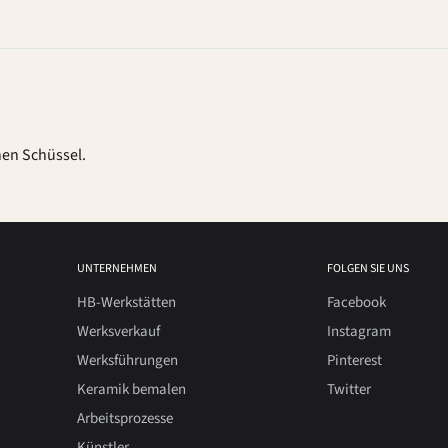
nen Schüssel.
UNTERNEHMEN
FOLGEN SIE UNS
HB-Werkstätten
Facebook
Werksverkauf
Instagram
Werksführungen
Pinterest
Keramik bemalen
Twitter
Arbeitsprozesse
Künstler