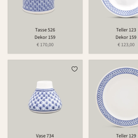
Tasse 526
Teller 123
Dekor 159
Dekor 159
€ 170,00
€ 123,00
Vase
Teller
734
129
Vase 734
Teller 129