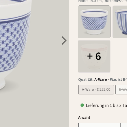
Höhe: 14.0 cm, Durchmesser: 1
+ 6
-
Qualität:
A-Ware
Was ist B
A-Ware - € 252,00
Lieferung in 1 bis 3 T
Anzahl