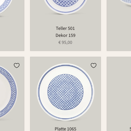
Teller 501
Dekor 159
€ 95,00
Platte
Streuer
1065
523P
Platte 1065