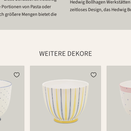
Hedwig Bollhagen Werkstätten i
e Portionen von Pasta oder
zeitloses Design, das Hedwig B
och größere Mengen bietet die
WEITERE DEKORE
Schüssel
Schüssel
549D
549D