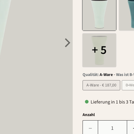
+ 5
-
Qualität:
A-Ware
Was ist B
A-Ware - € 187,00
Lieferung in 1 bis 3 T
Anzahl