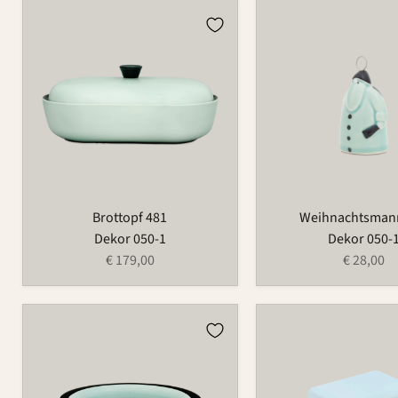
Brottopf
Weihnachtsmann
481
686
Brottopf 481
Weihnachtsman
Dekor 050-1
Dekor 050-
€ 179,00
€ 28,00
Blumenring
Butterdose
735B
-
klein
497A