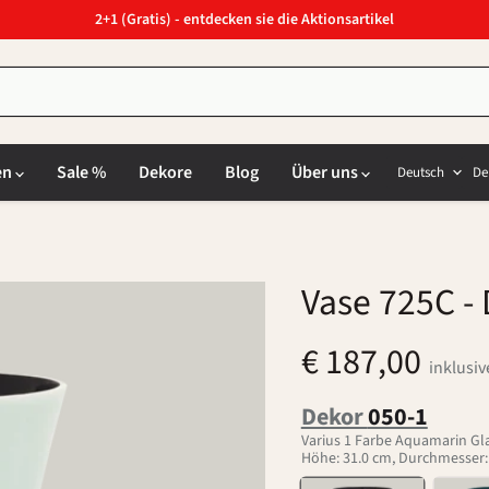
2+1 (Gratis) - entdecken sie die Aktionsartikel
Sprach
L
en
Sale %
Dekore
Blog
Über uns
Deutsch
De
Vase 725C
- 
€ 187,00
inklusi
Dekor
050-1
Varius 1 Farbe Aquamarin Gl
Höhe: 31.0 cm, Durchmesser: 1