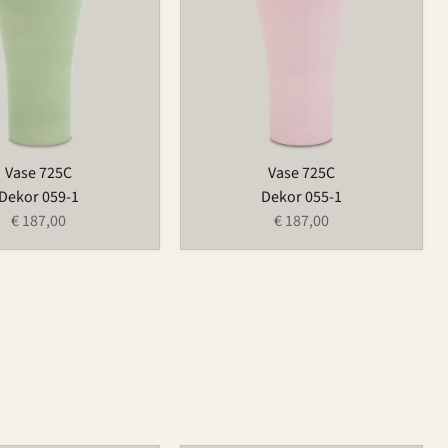
Vase 725C
Vase 725C
Dekor 059-1
Dekor 055-1
€ 187,00
€ 187,00