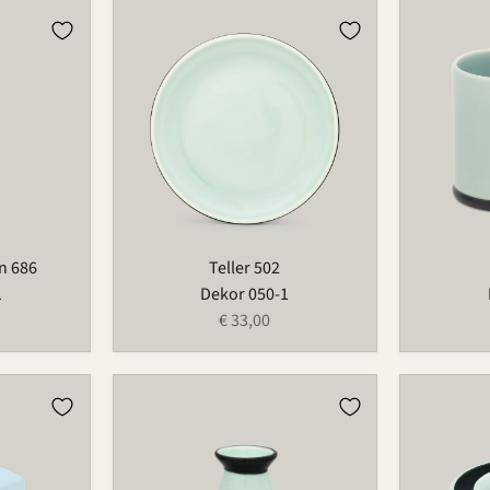
Teller
Tasse
502
526
n 686
Teller 502
1
Dekor 050-1
€ 33,00
Vase
Blumenri
733
735A