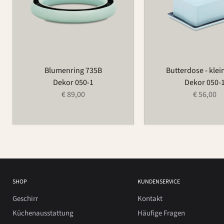
Blumenring 735B
Butterdose - klei
Dekor 050-1
Dekor 050-
€ 89,00
€ 56,00
SHOP
KUNDENSERVICE
Geschirr
Kontakt
Küchenausstattung
Häufige Fragen