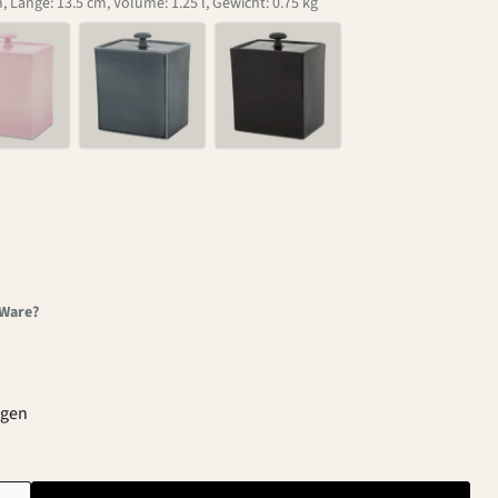
, Länge: 13.5 cm, Volume: 1.25 l, Gewicht: 0.75 kg
-Ware?
agen