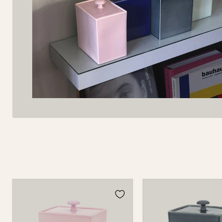
Dose
Dose
870
870