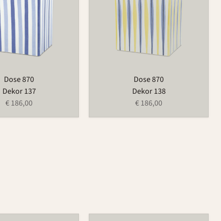
Dose 870
Dose 870
Dekor 137
Dekor 138
€ 186,00
€ 186,00