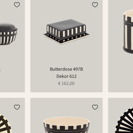
Butterdose
Tasse
497B
526
1
Butterdose 497B
Dekor 612
€ 162,00
Schale
Platte
549B
1065