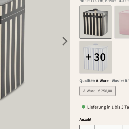
Höhe: 17.0 cm, Breite: 10.0 cm
+ 30
-
Qualität:
A-Ware
Was ist B
A-Ware - € 258,00
Lieferung in 1 bis 3 T
Anzahl