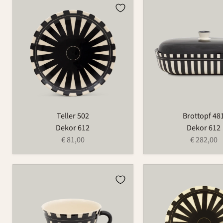
Teller
Brottopf
502
481
Teller 502
Brottopf 48
Dekor 612
Dekor 612
€ 81,00
€ 282,00
Tasse
Teller
490
501