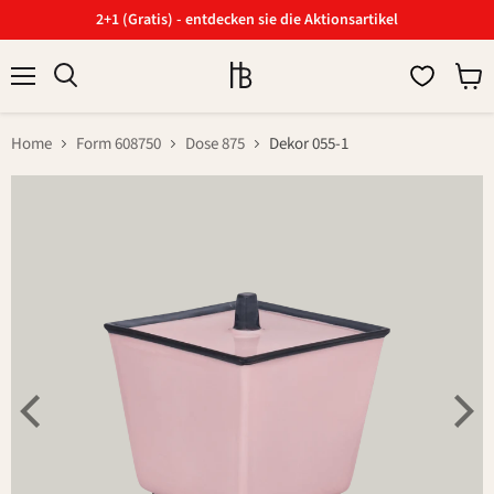
2+1 (Gratis) - entdecken sie die Aktionsartikel
Menü
Ware
Suchen
anzei
Home
Form 608750
Dose 875
Dekor 055-1