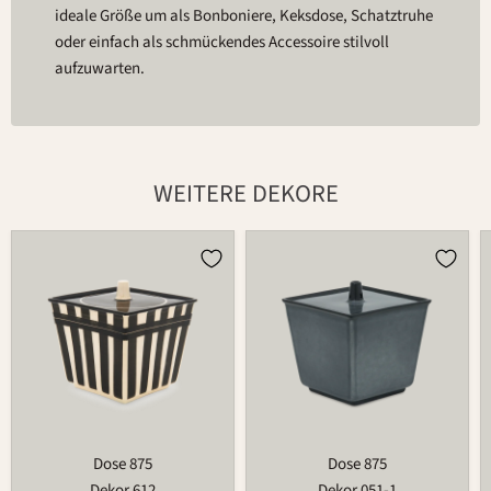
ideale Größe um als Bonboniere, Keksdose, Schatztruhe
oder einfach als schmückendes Accessoire stilvoll
aufzuwarten.
WEITERE DEKORE
Dose
Dose
875
875
Dose 875
Dose 875
Dekor 612
Dekor 051-1