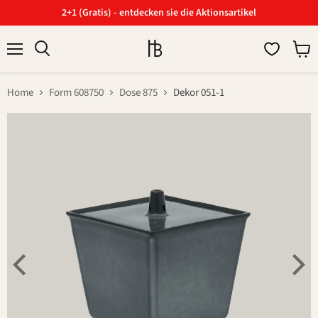
2+1 (Gratis) - entdecken sie die Aktionsartikel
Menü
Ware
Suchen
anzei
Home
Form 608750
Dose 875
Dekor 051-1