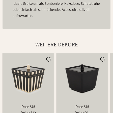
ideale Größe um als Bonboniere, Keksdose, Schatztruhe
oder einfach als schmückendes Accessoire stilvoll
aufzuwarten.
WEITERE DEKORE
Dose
Dose
875
875
Dose 875
Dose 875
Dekor 612
Dekor 001