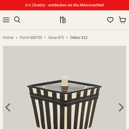
2+1 (Gratis) - entdecken sie die Aktionsartikel
Menü
Ware
Suchen
anzei
Home
Form 608750
Dose 875
Dekor 612