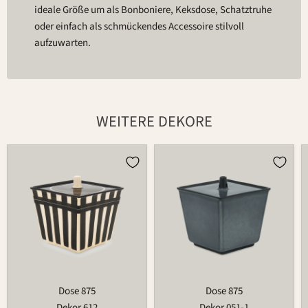
ideale Größe um als Bonboniere, Keksdose, Schatztruhe
oder einfach als schmückendes Accessoire stilvoll
aufzuwarten.
WEITERE DEKORE
Dose
Dose
875
875
Dose 875
Dose 875
Dekor 612
Dekor 051-1