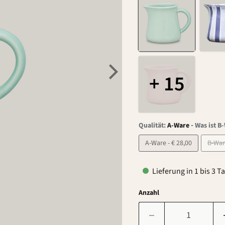
+ 15
-
Qualität:
A-Ware
Was ist B
A-Ware - € 28,00
Lieferung in 1 bis 3 T
Anzahl