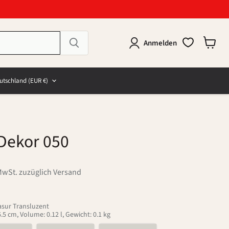
Anmelden
Warenk
anzeig
e
and
utschland
(EUR €)
Dekor 050
MwSt. zuzüglich Versand
asur Transluzent
5 cm, Volume: 0.12 l, Gewicht: 0.1 kg