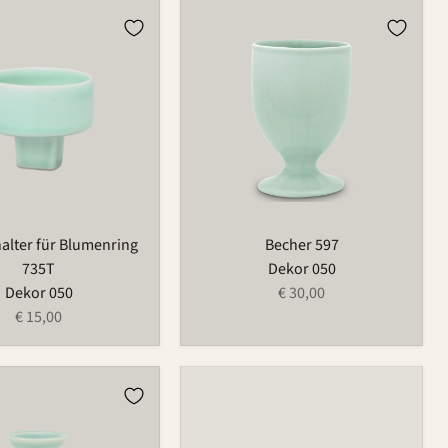
lter
Becher
597
ng
halter für Blumenring
Becher 597
735T
Dekor 050
Dekor 050
€ 30,00
€ 15,00