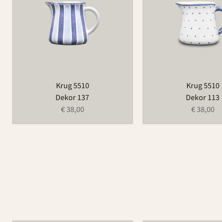
Krug 5510
Krug 5510
Dekor 137
Dekor 113
€ 38,00
€ 38,00