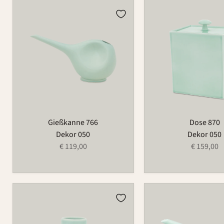
Gießkanne
Dose
766
870
Gießkanne 766
Dose 870
Dekor 050
Dekor 050
€ 119,00
€ 159,00
Vase
Gießkanne
734
766A