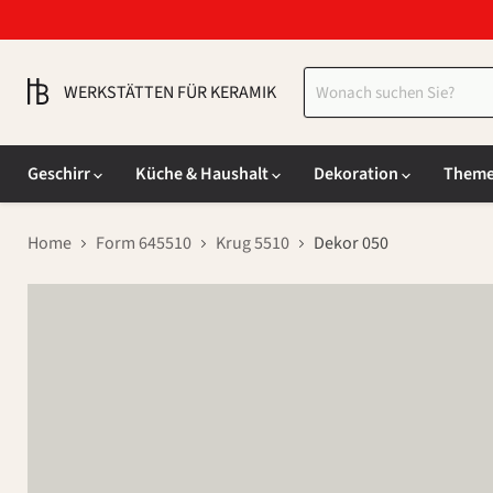
WERKSTÄTTEN FÜR KERAMIK
Geschirr
Küche & Haushalt
Dekoration
Them
Home
Form 645510
Krug 5510
Dekor 050