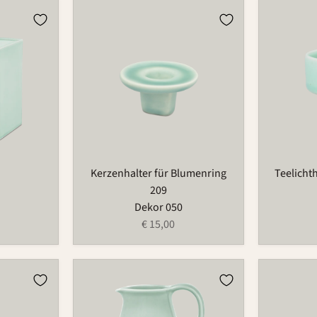
Kerzenhalter
Teelichtha
für
für
Blumenring
Blumenri
209
735T
Kerzenhalter für Blumenring
Teelicht
209
Dekor 050
€ 15,00
Krug
Vase
1100
733