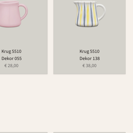
Krug 5510
Krug 5510
Dekor 055
Dekor 138
€ 28,00
€ 38,00